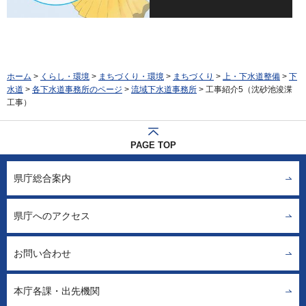
ホーム
>
くらし・環境
>
まちづくり・環境
>
まちづくり
>
上・下水道整備
>
下
水道
>
各下水道事務所のページ
>
流域下水道事務所
> 工事紹介5（沈砂池浚渫
工事）
PAGE TOP
県庁総合案内
県庁へのアクセス
お問い合わせ
本庁各課・出先機関