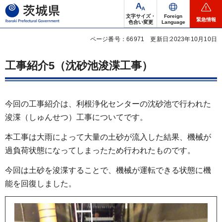
茨城県
文字サイズ・
Foreign
緊急情報
色合い変更
Language
ページ番号：66971
更新日:2023年10月10日
工事紹介5（沈砂池浚渫工事）
今回の工事紹介は、利根浄化センターの沈砂池で行われた
浚渫（しゅんせつ）工事についてです。
本工事は大雨によって大量の土砂が流入した結果、機械が
過負荷状態になってしまったため行われたものです。
今回は土砂を浚渫することで、機械が運転できる状態に機
能を回復しました。