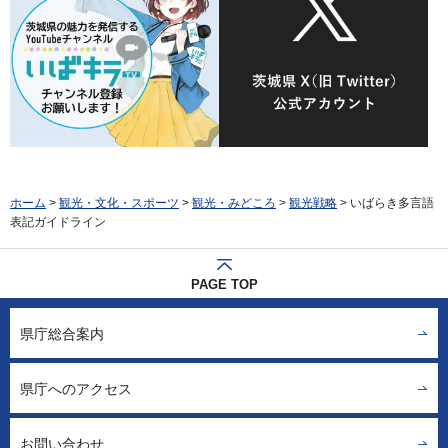
ホーム
>
観光・文化・スポーツ
>
観光・みどころ
>
観光戦略
> いばらき多言語
表記ガイドライン
PAGE TOP
県庁総合案内
県庁へのアクセス
お問い合わせ