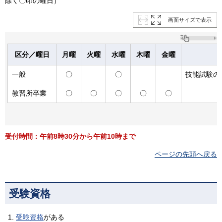
除く〇印の曜日）
画面サイズで表示
区分／曜日
月曜
火曜
水曜
木曜
金曜
一般
〇
〇
技能試験の
教習所卒業
〇
〇
〇
〇
〇
受付時間：午前8時30分から午前10時まで
ページの先頭へ戻る
受験資格
受験資格
がある