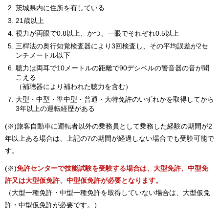
茨城県内に住所を有している
21歳以上
視力が両眼で0.8以上、かつ、一眼でそれぞれ0.5以上
三桿法の奥行知覚検査器により3回検査し、その平均誤差が2セ
ンチメートル以下
聴力は両耳で10メートルの距離で90デシベルの警音器の音が聞
こえる
（補聴器により補われた聴力を含む）
大型・中型・準中型・普通・大特免許のいずれかを取得してから
3年以上の運転経歴がある
(※)旅客自動車に運転者以外の乗務員として乗務した経験の期間が2
年以上ある場合は、上記の7の期間が経過しない場合でも受験可能で
す。
(※)
免許センターで技能試験を受験する場合は、大型免許、中型免
許又は大型仮免許、中型仮免許が必要となります。
（大型一種免許・中型一種免許を取得していない場合は、大型仮免
許・中型仮免許が必要です。）