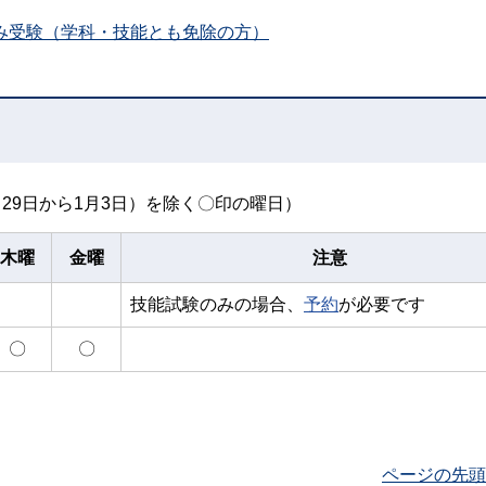
み受験（学科・技能とも免除の方）
29日から1月3日）を除く〇印の曜日）
木曜
金曜
注意
技能試験のみの場合、
予約
が必要です
〇
〇
ページの先頭