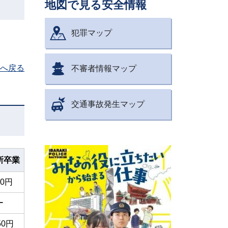
地図で見る安全情報
犯罪マップ
へ戻る
不審者情報マップ
交通事故発生マップ
所卒業
00円
ー
50円