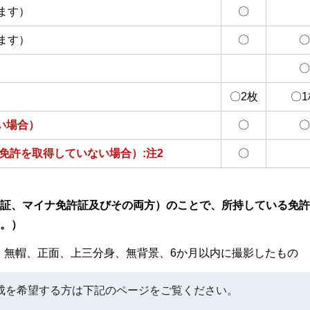
ます）
〇
ます）
〇
〇
〇
〇2枚
〇1
い場合）
〇
〇
免許を取得していない場合）:注2
〇
証、マイナ免許証及びその両方）のことで、所持している免許
。）
ル、無帽、正面、上三分身、無背景、6か月以内に撮影したもの
成を希望する方は下記のページをご覧ください。