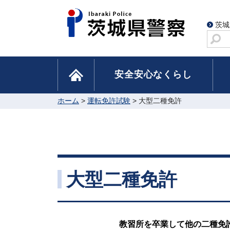
茨城
サ
イ
ト
home
安全安心なくらし
内
検
索
ホーム
>
運転免許試験
> 大型二種免許
大型二種免許
教習所を卒業して他の二種免