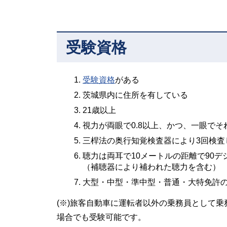
受験資格
受験資格
がある
茨城県内に住所を有している
21歳以上
視力が両眼で0.8以上、かつ、一眼でそれ
三桿法の奥行知覚検査器により3回検査
聴力は両耳で10メートルの距離で90
（補聴器により補われた聴力を含む）
大型・中型・準中型・普通・大特免許
(※)旅客自動車に運転者以外の乗務員として
場合でも受験可能です。