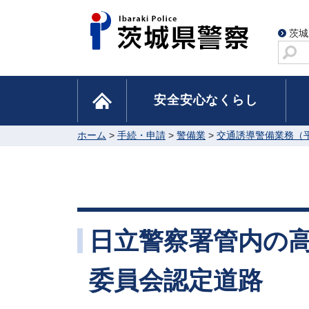
茨城
サ
イ
ト
home
安全安心なくらし
内
検
索
ホーム
>
手続・申請
>
警備業
>
交通誘導警備業務（平
日立警察署管内の
委員会認定道路