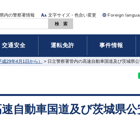
県内の警察署情報
文字サイズ・色合い変更
Foreign langu
交通安全
運転免許
事件情報
成29年4月1日から）
> 日立警察署管内の高速自動車国道及び茨城県公
高速自動車国道及び茨城県公