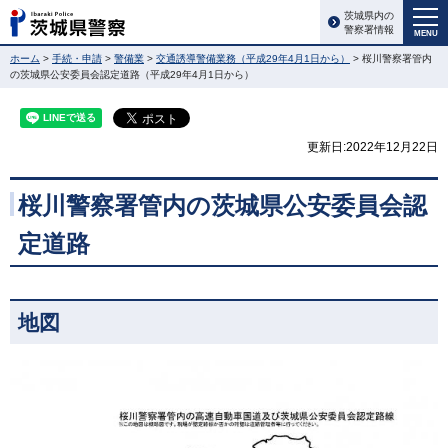
茨城県内の
警察署情報
MENU
ホーム
>
手続・申請
>
警備業
>
交通誘導警備業務（平成29年4月1日から）
> 桜川警察署管内
の茨城県公安委員会認定道路（平成29年4月1日から）
更新日:2022年12月22日
桜川警察署管内の茨城県公安委員会認
定道路
地図