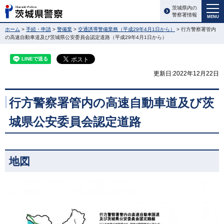
茨城県内の
警察署情報
MENU
ホーム
>
手続・申請
>
警備業
>
交通誘導警備業務（平成29年4月1日から）
> 行方警察署管内
の高速自動車道及び茨城県公安委員会認定道路（平成29年4月1日から）
更新日:2022年12月22日
行方警察署管内の高速自動車道及び茨
城県公安委員会認定道路
地図