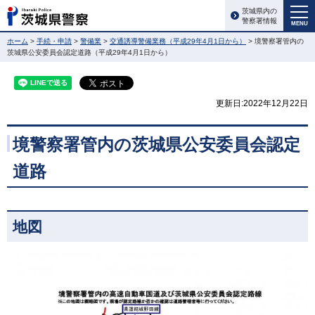
茨城県内の
警察署情報
MENU
ホーム
>
手続・申請
>
警備業
>
交通誘導警備業務（平成29年4月1日から）
> 境警察署管内の
茨城県公安委員会認定道路（平成29年4月1日から）
更新日:2022年12月22日
境警察署管内の茨城県公安委員会認定
道路
地図