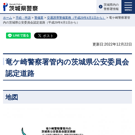
茨城県内の
警察署情報
MENU
ホーム
>
手続・申請
>
警備業
>
交通誘導警備業務（平成29年4月1日から）
> 竜ケ崎警察署管
内の茨城県公安委員会認定道路（平成29年4月1日から）
更新日:2022年12月22日
竜ケ崎警察署管内の茨城県公安委員会
認定道路
地図