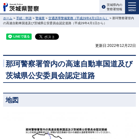
茨城県内の
警察署情報
MENU
ホーム
>
手続・申請
>
警備業
>
交通誘導警備業務（平成29年4月1日から）
> 那珂警察署管内
の高速自動車国道及び茨城県公安委員会認定道路（平成29年4月1日から）
更新日:2022年12月22日
那珂警察署管内の高速自動車国道及び
茨城県公安委員会認定道路
地図