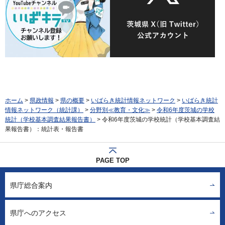
ホーム
>
県政情報
>
県の概要
>
いばらき統計情報ネットワーク
>
いばらき統計
情報ネットワーク（統計課）
>
分野別≪教育・文化≫
>
令和6年度茨城の学校
統計（学校基本調査結果報告書）
> 令和6年度茨城の学校統計（学校基本調査結
果報告書）：統計表・報告書
PAGE TOP
県庁総合案内
県庁へのアクセス