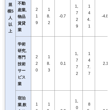
不動
規
1,
1
2
1
産業,
模5
7
4
1
8.
-0.7
-4.8
物品
人
2
4.
9
2
賃貸
以
9
1
業
上
学術
研究,
1,
1
2
1
専門
7
4
2
8.
0.1
2.1
技術
7
7.
0
3
サー
2
7
ビス
業
宿泊
1,
1
1
8
業,飲
0