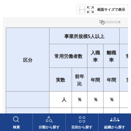
画面サイズで表示
事業所規模5人以上
入職
離職
常用労働者数
常
区分
率
率
前年
実数
年間
年間
実
比
人
％
％
％
-
989,8
1.
1.
59
0.
調査産業計
検索
分類から探す
目的から探す
組織から探す
44
88
86