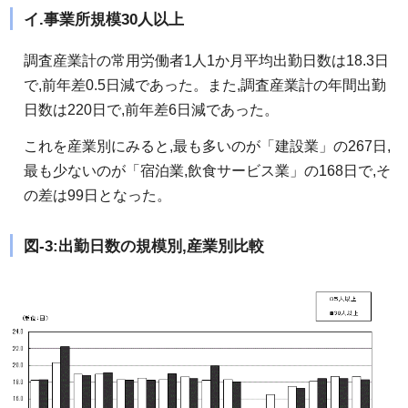
イ.事業所規模30人以上
調査産業計の常用労働者1人1か月平均出勤日数は18.3日
で,前年差0.5日減であった。また,調査産業計の年間出勤
日数は220日で,前年差6日減であった。
これを産業別にみると,最も多いのが「建設業」の267日,
最も少ないのが「宿泊業,飲食サービス業」の168日で,そ
の差は99日となった。
図-3:出勤日数の規模別,産業別比較