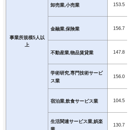
153.5
卸売業,小売業
156.7
金融業,保険業
事業所規模5人以
上
147.8
不動産業,物品賃貸業
学術研究,専門技術サービ
156.0
ス業
104.5
宿泊業,飲食サービス業
生活関連サービス業,娯楽
130.7
業