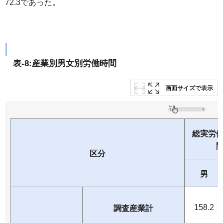
72.3であった。
表-8:産業別男女別労働時間
画面サイズで表示
総実労
区分
男
158.2
調査産業計