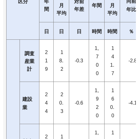
同前
区分
年
対前
月
年間
月
間
年差
年比
平均
平均
日
日
日
時間
時間
％
1,
1
2
1
調査
7
4
1
8.
-0.3
-2.8
産業
0
1.
計
9
2
0
7
1,
1
2
2
9
6
建設
4
0.
-0.6
-4.1
2
0.
業
4
3
0
0
1,
1
2
1