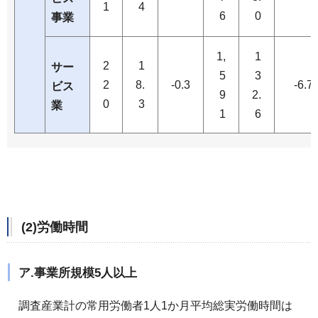
1
4
6
0
事業
1,
1
2
1
サー
5
3
2
8.
-0.3
-6.7
ビス
9
2.
0
3
業
1
6
(2)労働時間
ア.事業所規模5人以上
調査産業計の常用労働者1人1か月平均総実労働時間は