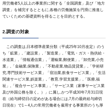
用労働者5人以上の事業所に関する「全国調査」及び「地方
調査」を補完するとともに,各種の労働施策を円滑に推進し
ていくための基礎資料を得ることを目的とする。
2.調査の対象
この調査は,
日本標準産業分類（平成25年10月改定）のう
ち「鉱業」,「建設業」,「製造業」,「電気・ガス・熱供給・
水道業」,「情報通信業」,「運輸業,郵便業」,「卸売業,小売
業」,「金融業,保険業」,「不動産業,物品賃貸業」,「学術研
究,専門技術サービス業」「宿泊業,飲食サービス業」,「生活
関連サービス業,娯楽業」,「教育,学習支援業」,「医療,福
祉」,「複合サービス事業」,「サービス業（家事サービス業
及び外国公務を除く。）」に属し,かつ平成30年7月31日現
在（給与締切日の定めがある場合には,7月の最終給与締切
日現在）で1～4人の常用労働者を雇用する事業所のうち厚