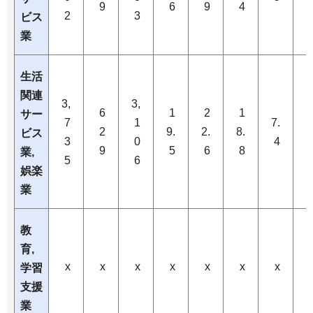
9
6
9
4
2
3
ビス
業
生活
関連
3,
3,
6
1
2
1
サー
7
1
7.
8
2
9.
2.
8.
ビス
3
0
4
9
5
6
8
業,
5
6
娯楽
業
教
育,
x
x
x
x
x
x
x
学習
支援
業