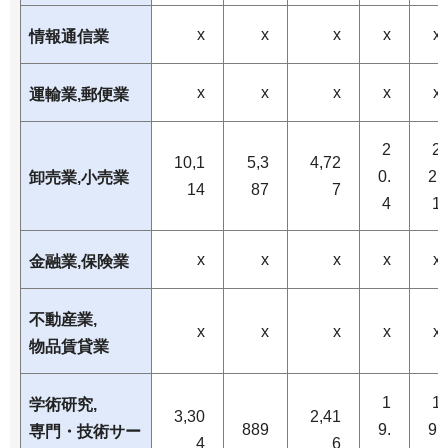
x
x
x
x
x
情報通信業
x
x
x
x
x
運輸業,郵便業
2
2
10,1
5,3
4,72
0.
2.
卸売業,小売業
14
87
7
4
1
x
x
x
x
x
金融業,保険業
不動産業,
x
x
x
x
x
物品賃貸業
1
1
学術研究,
3,30
2,41
889
9.
9.
専門・技術サー
4
6