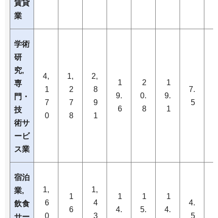
賃貸
業
学術
研
究,
4,
1,
2,
1
2
1
専
1
2
8
7.
8
9.
0.
9.
門・
7
7
9
5
6
8
1
技
0
8
1
術サ
ービ
ス業
宿泊
1,
1,
業,
1
1
1
1
6
4
4.
3
飲食
6
4.
5.
4.
0
3
5
サー