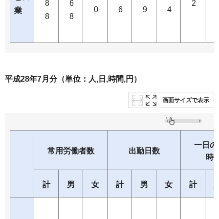
8
6
2
0
6
9
4
業
8
8
平成28年7月分（単位：人,日,時間,円）
画面サイズで表示
一日の
常用労働者数
出勤日数
時
計
男
女
計
男
女
計