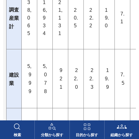
3
1
2
調査
8,
6,
1,
2
2
1
7.
7
0
9
1
0.
2.
9.
産業
1
9
6
3
3
5
2
0
計
5
4
1
5,
5,
9
2
2
1
9
0
7.
7
建設
2
2.
2.
9.
9
7
5
業
1
0
3
9
9
8
3,
1,
1,
1
2
1
5
9
5
6.
7
製造
検索
分類から探す
目的から探す
組織から探す
9.
1.
7.