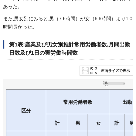
あった。
また,男女別にみると,男（7.6時間）が女（6.6時間）より1.0
時間長かった。
第1表:産業及び男女別推計常用労働者数,月間出勤
日数及び1日の実労働時間数
画面サイズで表示
常用労働者数
出勤
区分
計
男
女
計
男