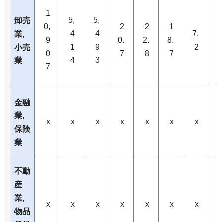
1
5,
5,
卸売
0,
2
2
1
4
4
7.
7
業,
9
0.
2.
8.
1
9
2
小売
0
7
8
7
4
3
業
7
金融
業,
x
x
x
x
x
x
x
保険
業
不動
産
業,
x
x
x
x
x
x
x
物品