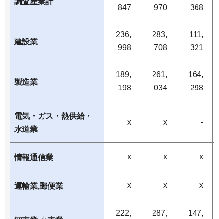
調査産業計
847
970
368
236,
283,
111,
建設業
998
708
321
189,
261,
164,
製造業
198
034
298
電気・ガス・熱供給・
x
x
-
水道業
x
x
x
情報通信業
x
x
x
運輸業,郵便業
222,
287,
147,