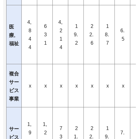
4,
4,
6
1
2
1
医
8
2
6.
6
3
9.
2.
8.
療,
4
1
5
1
2
6
7
福祉
4
4
複合
サー
x
x
x
x
x
x
x
ビス
事業
1,
1,
7
2
2
1
サー
9
2
7.
7
3
1.
2.
9.
ビス