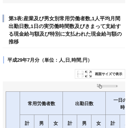
第3表:産業及び男女別常用労働者数,1人平均月間
出勤日数,1日の実労働時間数及びきまって支給す
る現金給与額及び特別に支払われた現金給与額の
推移
平成29年7月分（単位：人,日,時間,円）
画面サイズで表示
一日の
常用労働者数
出勤日数
時
計
男
女
計
男
女
計