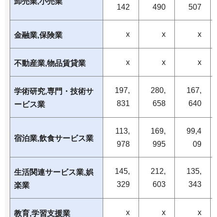
卸売業,小売業
142
490
507
x
x
x
金融業,保険業
x
x
x
不動産業,物品賃貸業
197,
280,
167,
学術研究,専門・技術サ
831
658
640
ービス業
113,
169,
99,4
宿泊業,飲食サービス業
978
995
09
145,
212,
135,
生活関連サービス業,娯
329
603
343
楽業
x
x
x
教育,学習支援業