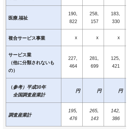
190,
258,
183,
医療,福祉
822
157
330
x
x
x
複合サービス事業
サービス業
227,
281,
125,
（他に分類されないも
464
699
421
の）
（
参考）平成30年
円
円
円
全国調査産業計
195,
265,
142,
調査産業計
476
143
386