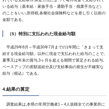
いる給与（基本給・家族手当・通勤手当・残業手当など）
のことをいい,所得税,各種社会保険料などを差し引く以前の
金額である。
（5）特別に支払われた現金給与額
平成29年8月～平成30年7月までの1年
間に「きまって支
給する現金給与額」以外に現金で支払われた給与のことで,
夏季又は年末の賞与,3ヶ月を超える期間で算定される給与,
ベースアップの差額追給分及び支給事由の発生が不確実な
給与（税込）である。
4.結果の算定
調査結果は,
本県の常用労働者1～4人規模全ての事業所に