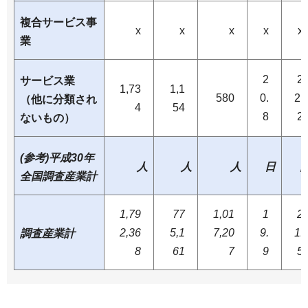
複合サービス事
x
x
x
x
x
業
2
2
サービス業
1,73
1,1
580
0.
2.
（他に分類され
4
54
8
2
ないもの）
(参考)平成30年
人
人
人
日
全国調査産業計
1,79
77
1,01
1
2
2,36
5,1
7,20
9.
1.
調査産業計
8
61
7
9
5