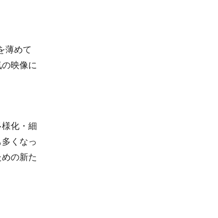
を薄めて
気の映像に
多様化・細
も多くなっ
ための新た