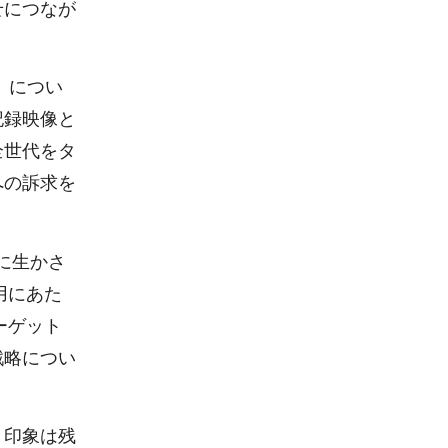
せにつなが
」につい
記録映像と
全世代をタ
への訴求を
分に生かさ
用にあた
ーゲット
戦略につい
う印象は残