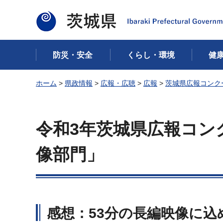
茨城県
防災・安全
くらし・環境
健
ホーム
>
県政情報
>
広報・広聴
>
広報
>
茨城県広報コンク
令和3年茨城県広報コン
像部門」
感想：53分の長編映像に込