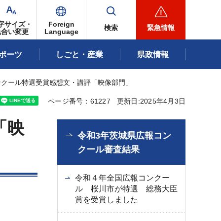
字サイズ・
Foreign
検索
緊急情報
色合い変更
Language
ポーツ
しごと・産業
県政情報
ンクール特選受賞感想文・講評「映像部門」
ページ番号：61227
更新日:2025年4月3日
「映
令和3年茨城県広報コン
クール審査結果
令和４年全国広報コンクー
ル 桜川市が特選 総務大臣
賞を受賞しました