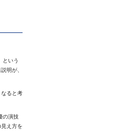
」という
果説明が、
となると考
優の演技
の見え方を