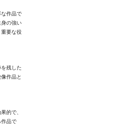
厚な作品で
生身の強い
う重要な役
跡を残した
映像作品と
効果的で、
る作品で