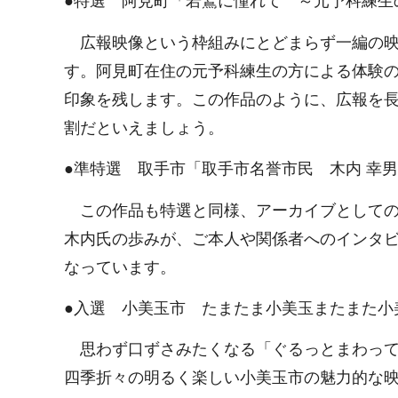
●特選 阿見町「若鷲に憧れて ～元予科練生
広報映像という枠組みにとどまらず一編の映
す。阿見町在住の元予科練生の方による体験
印象を残します。この作品のように、広報を
割だといえましょう。
●準特選 取手市「取手市名誉市民 木内 幸
この作品も特選と同様、アーカイブとしての
木内氏の歩みが、ご本人や関係者へのインタ
なっています。
●入選 小美玉市 たまたま小美玉またまた小
思わず口ずさみたくなる「ぐるっとまわって
四季折々の明るく楽しい小美玉市の魅力的な