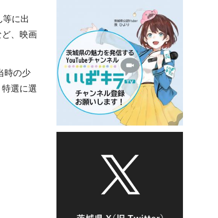
ん等に出
など、映画
当時の少
、特選に選