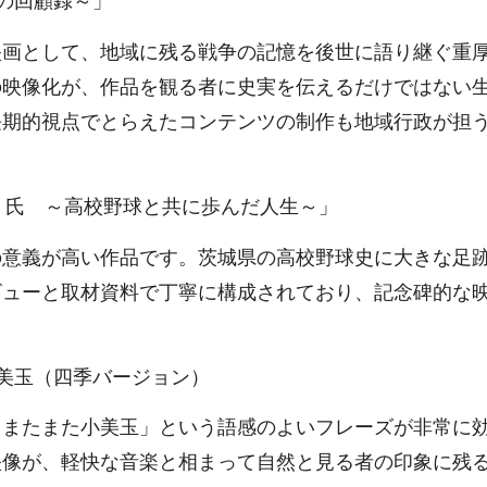
の回顧録～」
画として、地域に残る戦争の記憶を後世に語り継ぐ重
の映像化が、作品を観る者に史実を伝えるだけではない
長期的視点でとらえたコンテンツの制作も地域行政が担
男 氏 ～高校野球と共に歩んだ人生～」
意義が高い作品です。茨城県の高校野球史に大きな足
ビューと取材資料で丁寧に構成されており、記念碑的な
美玉（四季バージョン）
またまた小美玉」という語感のよいフレーズが非常に
映像が、軽快な音楽と相まって自然と見る者の印象に残