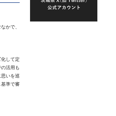
むなかで、
ズ化して定
での活用も
に思いを巡
じ基準で審