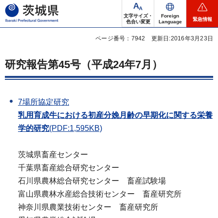
茨城県
文字サイズ・
Foreign
緊急情報
色合い変更
Language
ページ番号：7942
更新日:2016年3月23日
研究報告第45号（平成24年7月）
7場所協定研究
乳用育成牛における初産分娩月齢の早期化に関する栄養
学的研究
(PDF:1,595KB)
茨城県畜産センター
千葉県畜産総合研究センター
石川県農林総合研究センター 畜産試験場
富山県農林水産総合技術センター 畜産研究所
神奈川県農業技術センター 畜産研究所