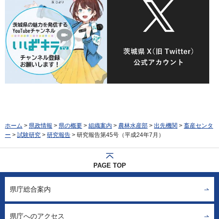
ホーム
>
県政情報
>
県の概要
>
組織案内
>
農林水産部
>
出先機関
>
畜産センタ
ー
>
試験研究
>
研究報告
> 研究報告第45号（平成24年7月）
PAGE TOP
県庁総合案内
県庁へのアクセス