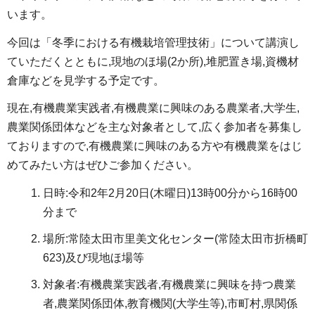
います。
今回は「冬季における有機栽培管理技術」について講演し
ていただくとともに,現地のほ場(2か所),堆肥置き場,資機材
倉庫などを見学する予定です。
現在,有機農業実践者,有機農業に興味のある農業者,大学生,
農業関係団体などを主な対象者として,広く参加者を募集し
ておりますので,有機農業に興味のある方や有機農業をはじ
めてみたい方はぜひご参加ください。
日時:令和2年2月20日(木曜日)13時00分から16時00
分まで
場所:常陸太田市里美文化センター(常陸太田市折橋町
623)及び現地ほ場等
対象者:有機農業実践者,有機農業に興味を持つ農業
者,農業関係団体,教育機関(大学生等),市町村,県関係