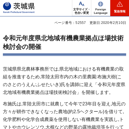
茨城県
文字サイズ・
Foreign
緊急情報
色合い変更
Language
ページ番号：52557
更新日:2020年2月10日
令和元年度県北地域有機農業拠点ほ場技術
検討会の開催
茨城県県北農林事務所では,県北地域における有機農業の取
組を推進するため,常陸太田市内の木の里農園:布施大樹(こ
のさとのうえん:ふせたいき)氏を講師に迎え「令和元年度県
北地域有機農業拠点ほ場技術検討会」を開催します。
布施氏は,常陸太田市に就農して今年で23年目を迎え,地元の
方々が耕作できなくなった農地(約2.5ヘクタール)を借りて,
化学肥料や化学合成農薬を使用しない有機農業を実践し,ト
マトやホウレンソウ,大根などの野菜の露地栽培等を行って