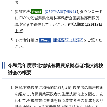
者
参加方法:
参加申込書(別添1)
をダウンロード
し,FAXで茨城県県北農林事務所企画調整部門振興・
環境室まで送信してください。
(申込期限は2月17日
まで)
その他:詳細は,
開催要領（別添2)
をご覧くだ
さい。
令和元年度県北地域有機農業拠点ほ場技術検
討会の概要
趣旨:有機農業に積極的に取り組む農業者の栽培技術
を紹介し,有機農業実践者の生産技術向上を図る。あ
わせて,有機農業に興味を持つ農業者等の育成を図り,
県北地域における有機農業の取り組みを推進する。