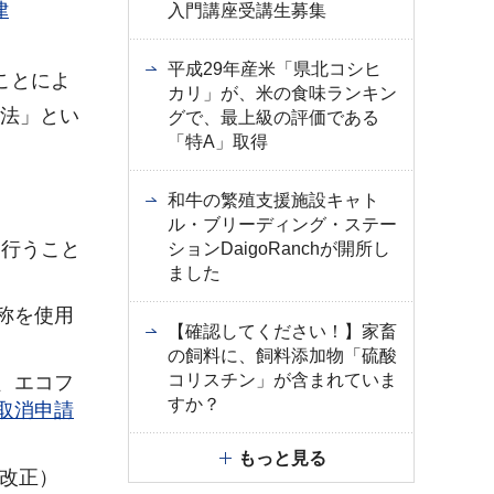
律
入門講座受講生募集
平成29年産米「県北コシヒ
ことによ
カリ」が、米の食味ランキン
業法」とい
グで、最上級の評価である
「特A」取得
和牛の繁殖支援施設キャト
ル・ブリーディング・ステー
を行うこと
ションDaigoRanchが開所し
ました
称を使用
【確認してください！】家畜
の飼料に、飼料添加物「硫酸
コリスチン」が含まれていま
、エコフ
すか？
取消申請
もっと見る
日改正）