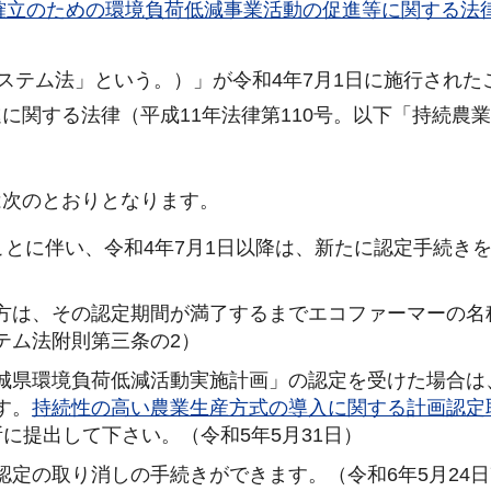
確立のための環境負荷低減事業活動の促進等に関する法
ステム法」という。）」が令和4年7月1日に施行された
に関する法律（平成11年法律第110号。以下「持続農
は次のとおりとなります。
ことに伴い、令和4年7月1日以降は、新たに認定手続き
方は、その認定期間が満了するまでエコファーマーの名
テム法附則第三条の2）
城県環境負荷低減活動実施計画」の認定を受けた場合は
す。
持続性の高い農業生産方式の導入に関する計画認定
に提出して下さい。（令和5年5月31日）
定の取り消しの手続きができます。（令和6年5月24