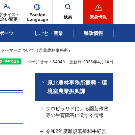
字サイズ・
Foreign
検索
緊急情報
色合い変更
Language
ポーツ
しごと・産業
県政情報
ファーマーについて（県北農林事務所）
ページ番号：54949
更新日:2026年4月14日
県北農林事務所振興・環
境室農業振興課
クロピラリドによる園芸作物
等の生育障害に関する情報
令和2年度新規繁殖和牛経営