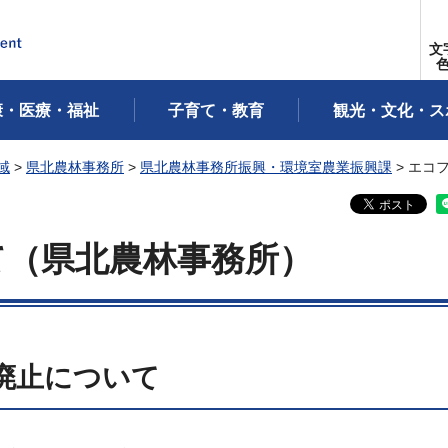
文
康・医療・福祉
子育て・教育
観光・文化・ス
域
>
県北農林事務所
>
県北農林事務所振興・環境室農業振興課
> エコ
て（県北農林事務所）
廃止について