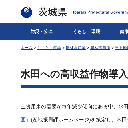
茨城県
防災・安全
くらし・環境
健
ホーム
>
しごと・産業
>
農林水産業
>
農林事務所
>
県北地
水田への高収益作物導
主食用米の需要が毎年減少傾向にある中、水
画
」(産地振興課ホームページ)を策定し、水