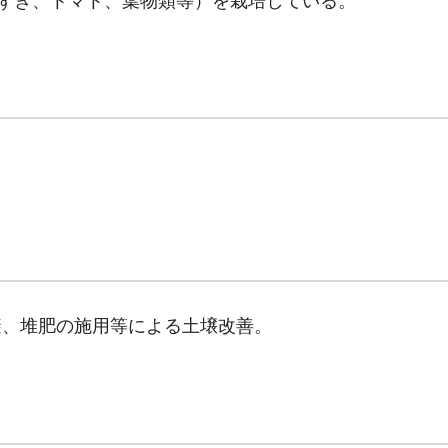
おずき、トマト、葉物類等）を栽培している。
避、堆肥の施用等による土壌改善。