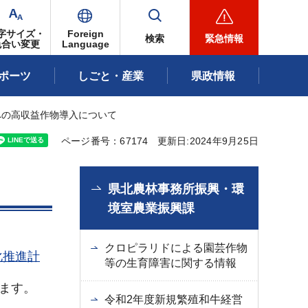
字サイズ・
Foreign
検索
緊急情報
色合い変更
Language
ポーツ
しごと・産業
県政情報
への高収益作物導入について
ページ番号：67174
更新日:2024年9月25日
県北農林事務所振興・環
境室農業振興課
クロピラリドによる園芸作物
化推進計
等の生育障害に関する情報
ます。
令和2年度新規繁殖和牛経営