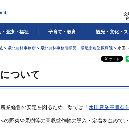
文
康・医療・福祉
子育て・教育
観光・文化・ス
域
>
県北農林事務所
>
県北農林事務所振興・環境室農業振興課
> 水田
入について
田農業経営の安定を図るため、県では「
水田農業高収益
田への野菜や果樹等の高収益作物の導入・定着を進めてい