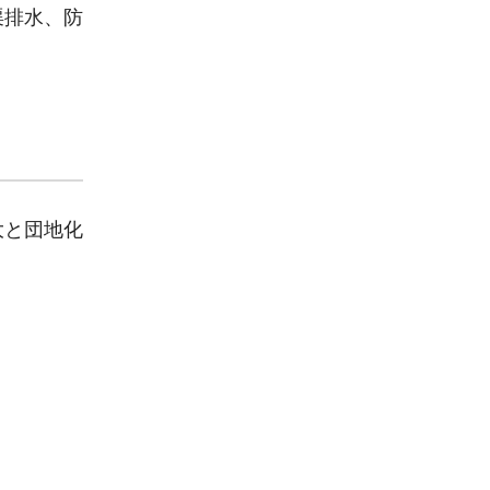
渠排水、防
大と団地化