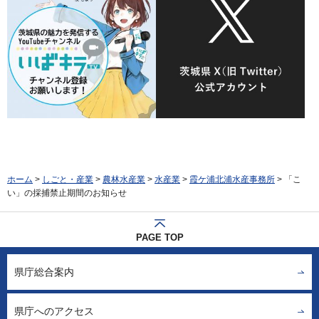
ホーム
>
しごと・産業
>
農林水産業
>
水産業
>
霞ケ浦北浦水産事務所
> 「こ
い」の採捕禁止期間のお知らせ
PAGE TOP
県庁総合案内
県庁へのアクセス