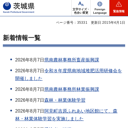
茨城県
文字サイズ・
Foreign
緊急情報
色合い変更
Language
ページ番号：35331
更新日:2015年4月1日
新着情報一覧
2026年8月7日
県南農林事務所畜産振興課
2026年8月7日
令和８年度県南地域堆肥活用研修会を
開催しました
2026年8月7日
県南農林事務所林業振興課
2026年8月7日
森林・林業体験学習
2026年8月7日
阿見町吉原ふれあい地区館にて、森
林・林業体験学習を実施しました