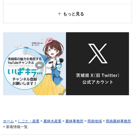
もっと見る
ホーム
>
しごと・産業
>
農林水産業
>
農林事務所
>
県南地域
>
県南農林事務所
> 新着情報一覧