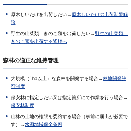
原木しいたけを出荷したい→
原木しいたけの出荷制限解
除
野生の山菜類、きのこ類を出荷したい→
野生の山菜類、
きのこ類を出荷する皆様へ
森林の適正な維持管理
大規模（1ha以上）な森林を開発する場合→
林地開発許
可制度
保安林に指定したい又は指定箇所にて作業を行う場合→
保安林制度
山林の土地の権限を委譲する場合（事前に届出が必要で
す）→
水源地域保全条例