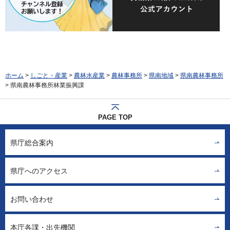
ホーム
>
しごと・産業
>
農林水産業
>
農林事務所
>
県南地域
>
県南農林事務所
> 県南農林事務所林業振興課
PAGE TOP
県庁総合案内
県庁へのアクセス
お問い合わせ
本庁各課・出先機関