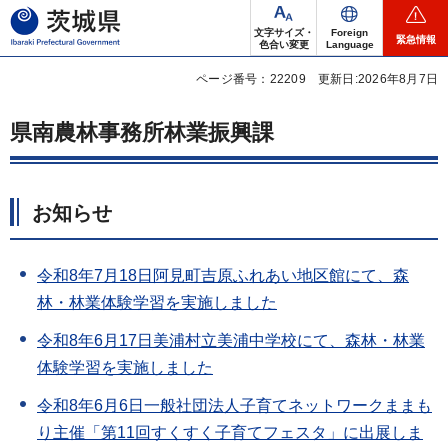
茨城県
文字サイズ・
Foreign
緊急情報
色合い変更
Language
ページ番号：22209
更新日:2026年8月7日
県南農林事務所林業振興課
お知らせ
令和8年7月18日阿見町吉原ふれあい地区館にて、森
林・林業体験学習を実施しました
令和8年6月17日美浦村立美浦中学校にて、森林・林業
体験学習を実施しました
令和8年6月6日一般社団法人子育てネットワークままも
り主催「第11回すくすく子育てフェスタ」に出展しま