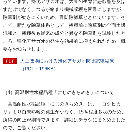
っています。帰化アサガオは、大豆の生育に悪影響を及ぼ
すだけでなく、つるが絡まり機械収穫を困難にしますが、
除草剤が効きにくいため、難防除雑草とされています。そ
こで、新たな除草体系として、播種前に除草剤の全面土壌
混和と、播種後も従来の成分と異なる除草剤を試験したと
ころ、帰化アサガオの発生を効果的に抑えられたため、概
要をお知らせします。
大豆ほ場における帰化アサガオ防除試験結果
（PDF：196KB）
（4）高温耐性水稲品種「にじのきらめき」について
高温耐性水稲品種「にじのきらめき」は、「コシヒカ
リ」より白未熟粒の発生が少なく、15％程度多収のため、
所得の向上が期待できます。詳細はチラシにまとめました
ので、ご覧ください。