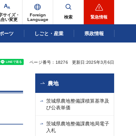
字サイズ・
Foreign
検索
緊急情報
色合い変更
Language
ポーツ
しごと・産業
県政情報
ページ番号：18276
更新日:2025年3月6日
農地
茨城県農地整備課積算基準及
び公表単価
茨城県農地整備課農地局電子
入札