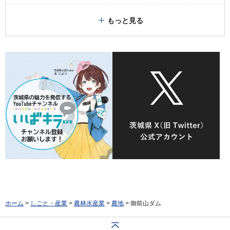
もっと見る
ホーム
>
しごと・産業
>
農林水産業
>
農地
> 御前山ダム