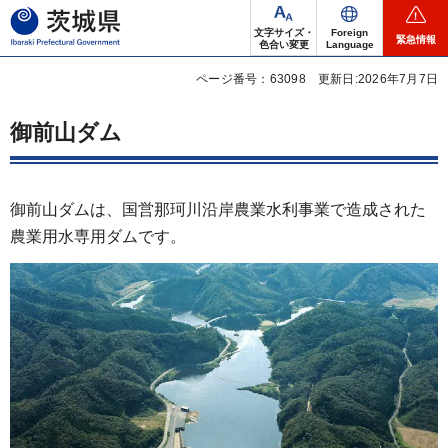
茨城県
文字サイズ・
Foreign
緊急情報
色合い変更
Language
ページ番号：63098
更新日:2026年7月7日
御前山ダム
御前山ダムは、国営那珂川沿岸農業水利事業で造成された
農業用水専用ダムです。