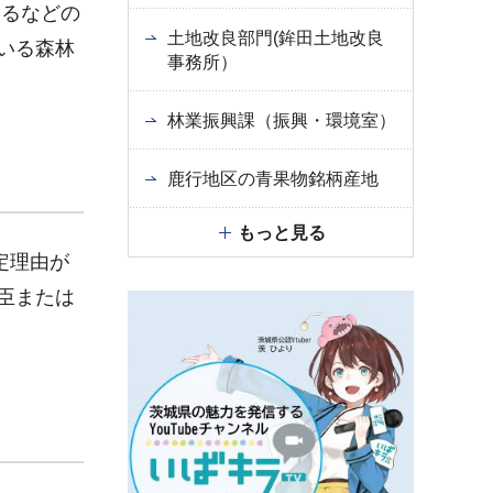
えるなどの
土地改良部門(鉾田土地改良
いる森林
事務所）
林業振興課（振興・環境室）
鹿行地区の青果物銘柄産地
もっと見る
定理由が
臣または