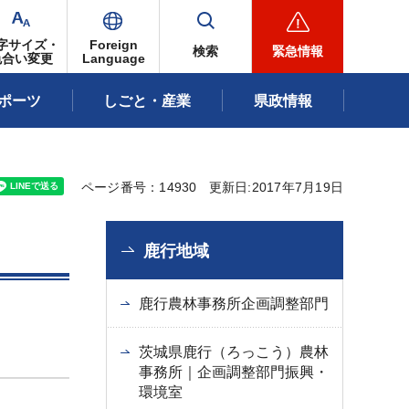
字サイズ・
Foreign
検索
緊急情報
色合い変更
Language
ポーツ
しごと・産業
県政情報
ページ番号：14930
更新日:2017年7月19日
鹿行地域
鹿行農林事務所企画調整部門
茨城県鹿行（ろっこう）農林
事務所｜企画調整部門振興・
環境室