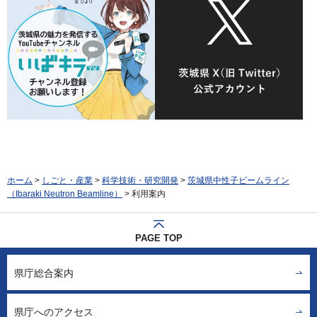
ホーム
>
しごと・産業
>
科学技術・研究開発
>
茨城県中性子ビームライン
（Ibaraki Neutron Beamline）
> 利用案内
PAGE TOP
県庁総合案内
県庁へのアクセス