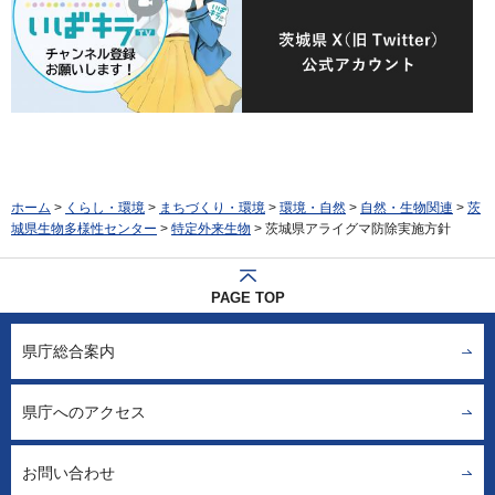
ホーム
>
くらし・環境
>
まちづくり・環境
>
環境・自然
>
自然・生物関連
>
茨
城県生物多様性センター
>
特定外来生物
> 茨城県アライグマ防除実施方針
PAGE TOP
県庁総合案内
県庁へのアクセス
お問い合わせ