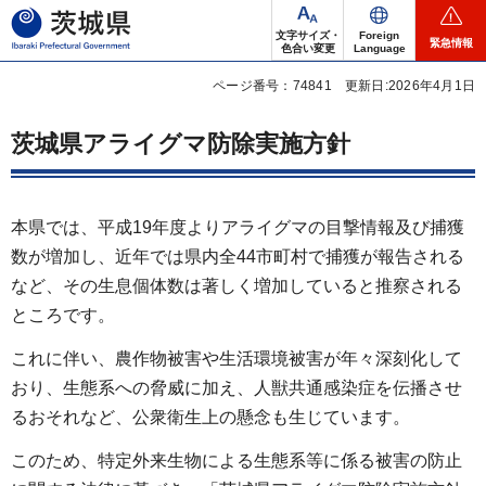
茨城県
文字サイズ・
Foreign
緊急情報
色合い変更
Language
ページ番号：74841
更新日:2026年4月1日
茨城県アライグマ防除実施方針
本県では、平成19年度よりアライグマの目撃情報及び捕獲
数が増加し、近年では県内全44市町村で捕獲が報告される
など、その生息個体数は著しく増加していると推察される
ところです。
これに伴い、農作物被害や生活環境被害が年々深刻化して
おり、生態系への脅威に加え、人獣共通感染症を伝播させ
るおそれなど、公衆衛生上の懸念も生じています。
このため、特定外来生物による生態系等に係る被害の防止