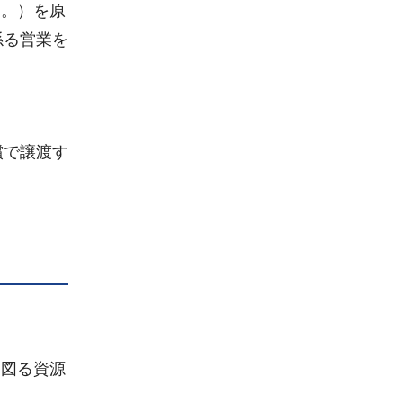
う。）を原
係る営業を
償で譲渡す
を図る資源