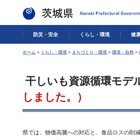
茨城県
防災・安全
くらし・環境
健
ホーム
>
くらし・環境
>
まちづくり・環境
>
環境・自然
>
干しいも資源循環モデ
しました。）
県では、物価高騰への対応と、食品ロスの削