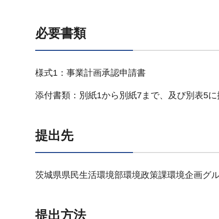
必要書類
様式1：事業計画承認申請書
添付書類：別紙1から別紙7まで、及び別表5
提出先
茨城県県民生活環境部環境政策課環境企画グ
提出方法