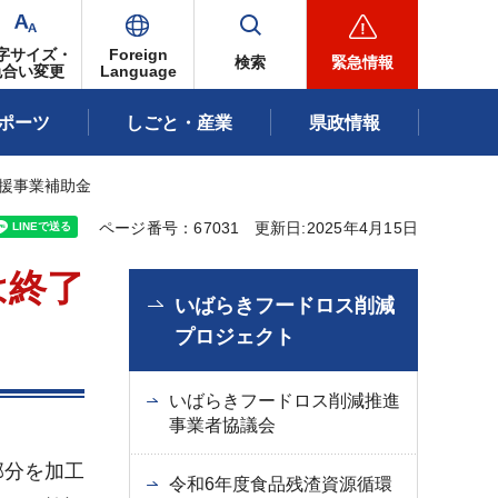
字サイズ・
Foreign
検索
緊急情報
色合い変更
Language
ポーツ
しごと・産業
県政情報
支援事業補助金
ページ番号：67031
更新日:2025年4月15日
は終了
いばらきフードロス削減
プロジェクト
いばらきフードロス削減推進
事業者協議会
部分を加工
令和6年度食品残渣資源循環