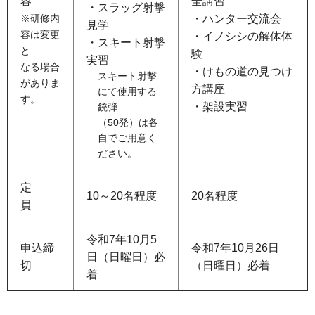
容
全講習
・スラッグ射撃
・ハンター交流会
※研修内
見学
容は変更
・イノシシの解体体
・スキート射撃
と
験
実習
なる場合
・けもの道の見つけ
スキート射撃
がありま
方講座
にて使用する
す。
・架設実習
銃弾
（50発）は各
自でご用意く
ださい。
定
10～20名程度
20名程度
員
令和7年10月5
申込締
令和7年10月26日
日（日曜日）必
切
（日曜日）必着
着