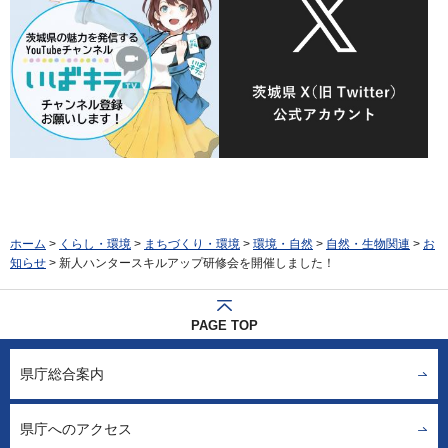
ホーム
>
くらし・環境
>
まちづくり・環境
>
環境・自然
>
自然・生物関連
>
お
知らせ
> 新人ハンタースキルアップ研修会を開催しました！
PAGE TOP
県庁総合案内
県庁へのアクセス