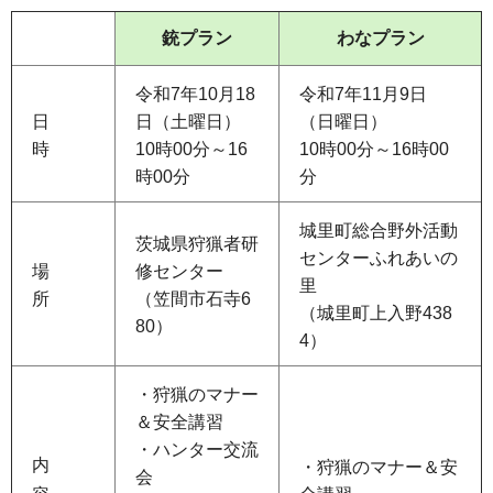
銃プラン
わなプラン
令和7年10月18
令和7年11月9日
日
日（土曜日）
（日曜日）
時
10時00分～16
10時00分～16時00
時00分
分
城里町総合野外活動
茨城県狩猟者研
センターふれあいの
場
修センター
里
所
（笠間市石寺6
（城里町上入野438
80）
4）
・狩猟のマナー
＆安全講習
・ハンター交流
内
・狩猟のマナー＆安
会