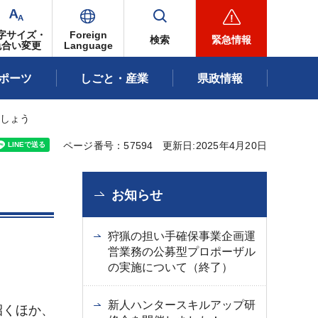
字サイズ・
Foreign
検索
緊急情報
色合い変更
Language
ポーツ
しごと・産業
県政情報
ましょう
ページ番号：57594
更新日:2025年4月20日
お知らせ
狩猟の担い手確保事業企画運
営業務の公募型プロポーザル
の実施について（終了）
新人ハンタースキルアップ研
招くほか、