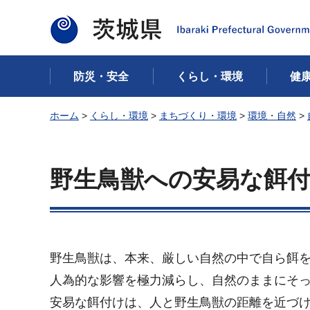
茨城県
防災・安全
くらし・環境
健
ホーム
>
くらし・環境
>
まちづくり・環境
>
環境・自然
>
野生鳥獣への安易な餌
野生鳥獣は、本来、厳しい自然の中で自ら餌
人為的な影響を極力減らし、自然のままにそ
安易な餌付けは、人と野生鳥獣の距離を近づ