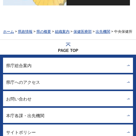
ホーム
>
県政情報
>
県の概要
>
組織案内
>
保健医療部
>
出先機関
> 中央保健所
PAGE TOP
県庁総合案内
県庁へのアクセス
お問い合わせ
本庁各課・出先機関
サイトポリシー