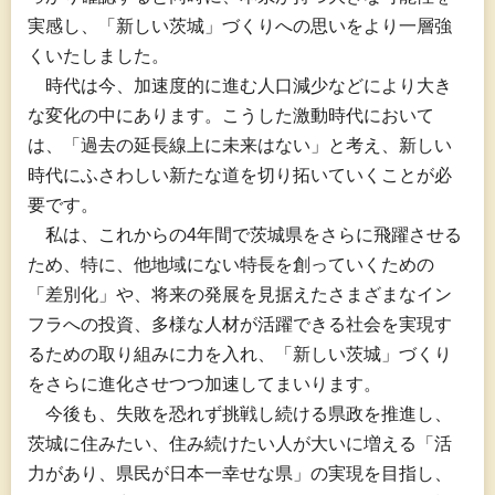
実感し、「新しい茨城」づくりへの思いをより一層強
くいたしました。
時代
は今、加速度的に進む人口減少などにより大き
な変化の中にあります。こうした激動時代において
は、「過去の延長線上に未来はない」と考え、新しい
時代にふさわしい新たな道を切り拓いていくことが必
要です。
私
は、これからの4年間で茨城県をさらに飛躍させる
ため、特に、他地域にない特長を創っていくための
「差別化」や、将来の発展を見据えたさまざまなイン
フラへの投資、多様な人材が活躍できる社会を実現す
るための取り組みに力を入れ、「新しい茨城」づくり
をさらに進化させつつ加速してまいります。
今
後も、失敗を恐れず挑戦し続ける県政を推進し、
茨城に住みたい、住み続けたい人が大いに増える「活
力があり、県民が日本一幸せな県」の実現を目指し、