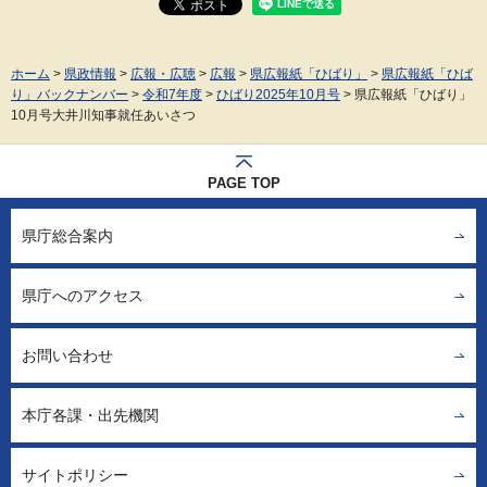
ホーム
>
県政情報
>
広報・広聴
>
広報
>
県広報紙「ひばり」
>
県広報紙「ひば
り」バックナンバー
>
令和7年度
>
ひばり2025年10月号
> 県広報紙「ひばり」
10月号大井川知事就任あいさつ
PAGE TOP
県庁総合案内
県庁へのアクセス
お問い合わせ
本庁各課・出先機関
サイトポリシー