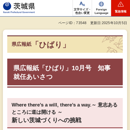
茨城県
文字サイズ・
Foreign
緊急情報
色合い変更
Language
ページID：73548
更新日:2025年10月5日
「ひばり」
県広報紙
県広報紙「ひばり」10月号
知
事
就任あいさつ
Where there’s a will, there’s a way.～ 意志ある
ところに道は開ける ～
新しい茨城づくりへの挑戦