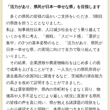
「活力があり、県民が日本一幸せな県」を目指します
多
くの県民の皆様の温かいご支持をいただき、3期目
の県政を担うこととなりました。
私は、知事就任以来、人口減少社会をどう乗り越えて
いくかを常に考え、「挑戦」「スピード感」「選択と
集中」の3つの基本姿勢のもと、「活力があり、県民が
日本一幸せな県」の実現に向けて全力で取り組んでま
いりました。
そ
の結果、企業誘致や農産物輸出をはじめ多くの面
で成果を上げることができ、一人当たりの県民所得が
過去最高の全国3位に躍進するなど、茨城県の潜在能力
の高さを改めて証明することができました。
私
は選挙期間中、県内の市町村をくまなく回り、物
価高や人手不足などにより厳しい状況に直面する県民
の皆様の声を直に伺い、県が抱える諸課題の現状をし
っかり確認すると同時に、本県が持つ大きな可能性を