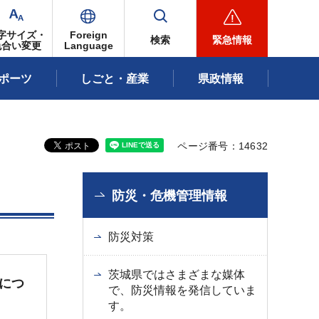
字サイズ・
Foreign
検索
緊急情報
色合い変更
Language
ポーツ
しごと・産業
県政情報
ページ番号：14632
防災・危機管理情報
防災対策
茨城県ではさまざまな媒体
につ
で、防災情報を発信していま
す。