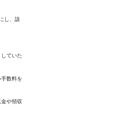
にし、該
）していた
い手数料を
返金や領収