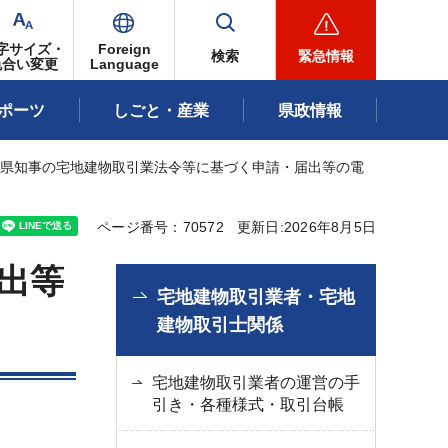
字サイズ・
Foreign
検索
緊急情報
色合い変更
Language
ポーツ
しごと・産業
県政情報
城県知事の宅地建物取引業法令等に基づく申請・届出等の電
ページ番号：70572
更新日:2026年8月5日
出等
宅地建物取引業者・宅地
建物取引士関係
宅地建物取引業者の運営の手
引き・各種様式・取引台帳