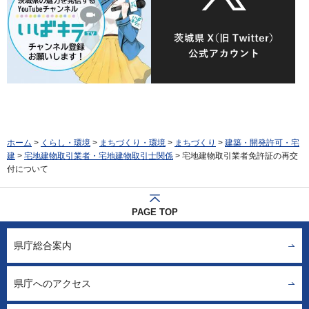
ホーム
>
くらし・環境
>
まちづくり・環境
>
まちづくり
>
建築・開発許可・宅
建
>
宅地建物取引業者・宅地建物取引士関係
> 宅地建物取引業者免許証の再交
付について
PAGE TOP
県庁総合案内
県庁へのアクセス