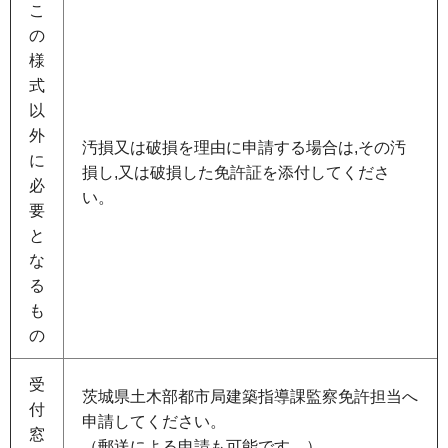
こ
の
様
式
以
外
汚損又は破損を理由に申請する場合は,その汚
に
損し,又は破損した免許証を添付してくださ
必
い。
要
と
な
る
も
の
受
茨城県土木部都市局建築指導課監察免許担当へ
付
申請してください。
窓
（郵送による申請も可能です。）