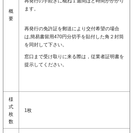
再発行の手続きに概ね１週間ほど時間がかかり
ます。
概
要
再発行の免許証を郵送により交付希望の場合
は,簡易書留用470円分切手を貼付した角２封筒
を同封して下さい。
窓口まで受け取りに来る際は，従業者証明書を
提示してください。
様
式
1枚
枚
数