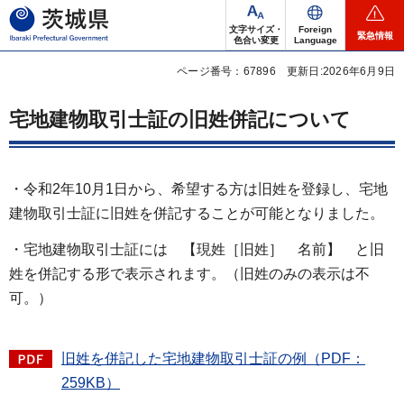
茨城県
文字サイズ・
Foreign
緊急情報
色合い変更
Language
ページ番号：67896
更新日:2026年6月9日
宅地建物取引士証の旧姓併記について
・令和2年10月1日から、希望する方は旧姓を登録し、宅地
建物取引士証に旧姓を併記することが可能となりました。
・宅地建物取引士証には 【現姓［旧姓］ 名前】 と旧
姓を併記する形で表示されます。（旧姓のみの表示は不
可。）
旧姓を併記した宅地建物取引士証の例（PDF：
259KB）