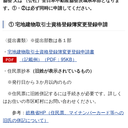
協会 又は （公社）全日本不動産協会茨城県本部となりま
す。①・②は必ず同時に申請してください。
① 宅地建物取引士資格登録簿変更登録申請
〈提出書類〉※提出部数は各１部
・
宅地建物取引士資格登録簿変更登録申請書
（記載例）（PDF：95KB）
・住民票抄本
（旧姓が表示されているもの）
※発行日から３か月以内のもの
※住民票に旧姓併記するには手続きが必要です。詳しく
はお住いの市区町村にお問い合わせください。
参考：
総務省HP（住民票、マイナンバーカード等への
旧氏の併記について）