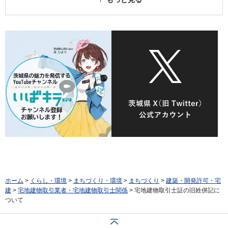
ホーム
>
くらし・環境
>
まちづくり・環境
>
まちづくり
>
建築・開発許可・宅
建
>
宅地建物取引業者・宅地建物取引士関係
> 宅地建物取引士証の旧姓併記に
ついて