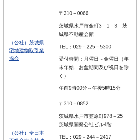
〒310－0066
茨城県水戸市金町3－1－3 茨
城県不動産会館
（公社）茨城県
TEL：029－225－5300
宅地建物取引業
協会
受付時間：月曜日～金曜日（年
末年始、お盆期間及び祝日を除
く）
午前9時00分～午後5時15分
〒310－0852
茨城県水戸市笠原町978－25
茨城県開発公社ビル4階
（公社）全日本
TEL：029－244－2417