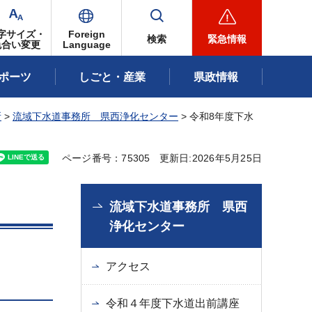
字サイズ・
Foreign
検索
緊急情報
色合い変更
Language
ポーツ
しごと・産業
県政情報
所
>
流域下水道事務所 県西浄化センター
> 令和8年度下水
ページ番号：75305
更新日:2026年5月25日
流域下水道事務所 県西
浄化センター
アクセス
令和４年度下水道出前講座