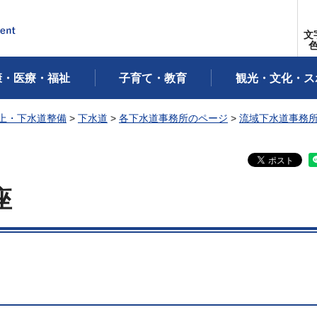
文
康・医療・福祉
子育て・教育
観光・文化・ス
上・下水道整備
>
下水道
>
各下水道事務所のページ
>
流域下水道事務
座