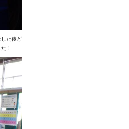
流した後ど
した！