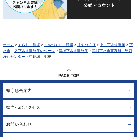
ホーム
>
くらし・環境
>
まちづくり・環境
>
まちづくり
>
上・下水道整備
>
下
水道
>
各下水道事務所のページ
>
流域下水道事務所
>
流域下水道事務所 県西
浄化センター
> 中結城小学校
PAGE TOP
県庁総合案内
県庁へのアクセス
お問い合わせ