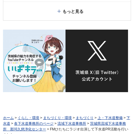
もっと見る
ホーム
>
くらし・環境
>
まちづくり・環境
>
まちづくり
>
上・下水道整備
>
下
水道
>
各下水道事務所のページ
>
流域下水道事務所
>
茨城県流域下水道事務
所 那珂久慈浄化センター
> FMひたちにラジオ出演して下水道PR活動を行い