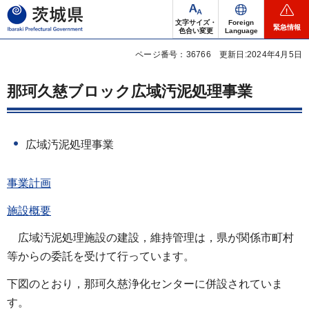
茨城県
文字サイズ・
Foreign
緊急情報
色合い変更
Language
ページ番号：36766
更新日:2024年4月5日
那珂久慈ブロック広域汚泥処理事業
広域汚泥処理事業
事業計画
施設概要
広域汚泥処理施設の建設，維持管理は，県が関係市町村
等からの委託を受けて行っています。
下図のとおり，那珂久慈浄化センターに併設されていま
す。