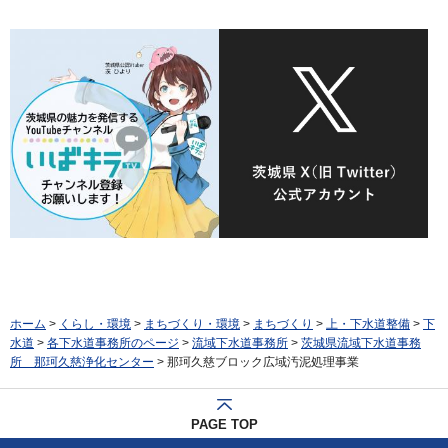
ホーム
>
くらし・環境
>
まちづくり・環境
>
まちづくり
>
上・下水道整備
>
下
水道
>
各下水道事務所のページ
>
流域下水道事務所
>
茨城県流域下水道事務
所 那珂久慈浄化センター
> 那珂久慈ブロック広域汚泥処理事業
PAGE TOP