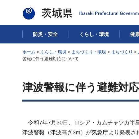
茨城県
防災・安全
くらし・環境
健
ホーム
>
くらし・環境
>
まちづくり・環境
>
まちづくり
>
警報に伴う避難対応について
津波警報に伴う避難対
令和7年7月30日、ロシア・カムチャツカ半島
津波警報（津波高さ3m）が気象庁より発表さ