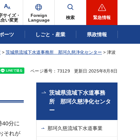
字サイズ・
Foreign
検索
緊急情報
色合い変更
Language
ポーツ
しごと・産業
県政情報
所
>
茨城県流域下水道事務所 那珂久慈浄化センター
> 津波
ページ番号：73129
更新日:2025年8月8日
茨城県流域下水道事務
所 那珂久慈浄化センタ
ー
40分に
那珂久慈流域下水道事業
おそれが