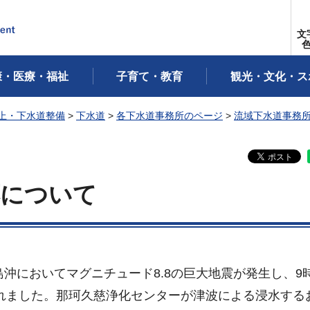
文
康・医療・福祉
子育て・教育
観光・文化・ス
上・下水道整備
>
下水道
>
各下水道事務所のページ
>
流域下水道事務
応について
沖においてマグニチュード8.8の巨大地震が発生し、9時
れました。那珂久慈浄化センターが津波による浸水する