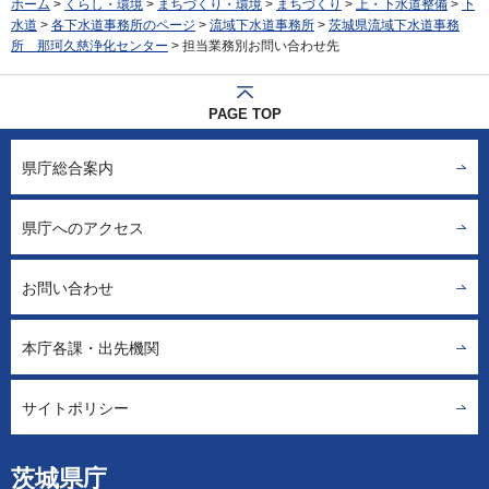
ホーム
>
くらし・環境
>
まちづくり・環境
>
まちづくり
>
上・下水道整備
>
下
水道
>
各下水道事務所のページ
>
流域下水道事務所
>
茨城県流域下水道事務
所 那珂久慈浄化センター
> 担当業務別お問い合わせ先
PAGE TOP
県庁総合案内
県庁へのアクセス
お問い合わせ
本庁各課・出先機関
サイトポリシー
茨城県庁