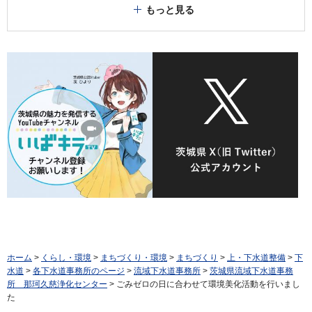
もっと見る
ホーム
>
くらし・環境
>
まちづくり・環境
>
まちづくり
>
上・下水道整備
>
下
水道
>
各下水道事務所のページ
>
流域下水道事務所
>
茨城県流域下水道事務
所 那珂久慈浄化センター
> ごみゼロの日に合わせて環境美化活動を行いまし
た