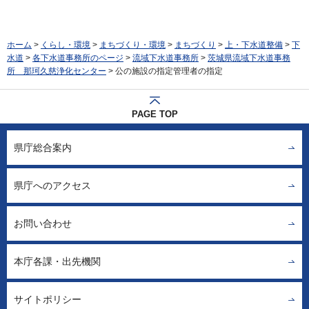
ホーム
>
くらし・環境
>
まちづくり・環境
>
まちづくり
>
上・下水道整備
>
下
水道
>
各下水道事務所のページ
>
流域下水道事務所
>
茨城県流域下水道事務
所 那珂久慈浄化センター
> 公の施設の指定管理者の指定
PAGE TOP
県庁総合案内
県庁へのアクセス
お問い合わせ
本庁各課・出先機関
サイトポリシー