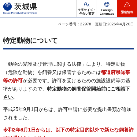
茨城県
文字サイズ・
Foreign
緊急情報
色合い変更
Language
ページ番号：22978
更新日:2026年4月20日
特定動物について
「動物の愛護及び管理に関する法律」により、特定動物
（危険な動物）を飼養又は保管するためには
都道府県知事
等の許可
が必要です。許可を受けるための施設設備等の基
準がありますので、
特定動物の飼養保管開始前にご相談下
さい
。
平成25年9月1日からは、許可申請に必要な提出書類が追加
されました。
令和2年6月1日からは、以下の特定目的以外で新たな飼養許