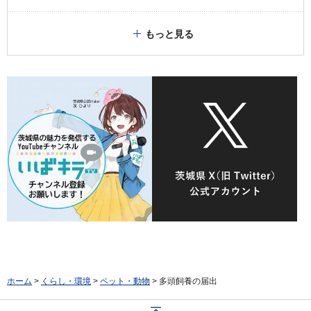
もっと見る
ホーム
>
くらし・環境
>
ペット・動物
> 多頭飼養の届出