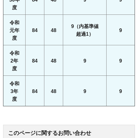
度
令和
9（内基準値
元年
84
48
9
超過1）
度
令和
2年
84
48
9
9
度
令和
3年
84
48
9
9
度
このページに関するお問い合わせ