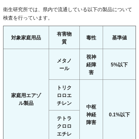
衛生研究所では、県内で流通している以下の製品について
検査を行っています。
有害物
対象家庭用品
毒性
基準値
質
視神
メタノ
経障
5%以下
ール
害
トリク
家庭用エアゾ
ロロエ
ル製品
チレン
中枢
神経
0.1%以下
テトラ
障害
クロロ
エチレ