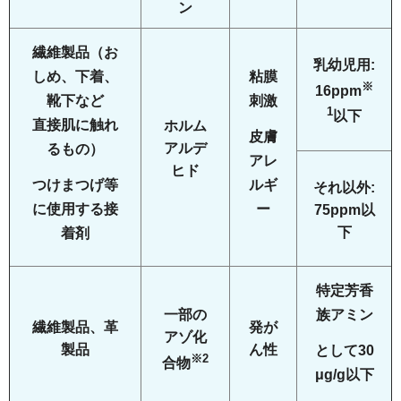
ン
繊維製品（お
乳幼児用:
しめ、下着、
粘膜
※
16ppm
靴下など
刺激
1
以下
直接肌に触れ
ホルム
皮膚
アルデ
るもの）
アレ
ヒド
つけまつげ等
ルギ
それ以外:
に使用する接
ー
75ppm以
下
着剤
特定芳香
一部の
族アミン
繊維製品、革
発が
アゾ化
製品
ん性
として30
※2
合物
μg/g以下