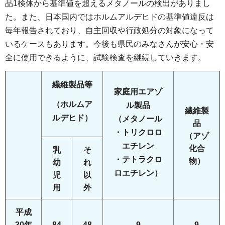
品1検体から基準値を超えるメタノールの検出がありまし
た。また、日本国内ではホルムアルデヒドの基準値違反は
毎年報告されており、自主回収や行政処分の対象になって
いるケースもあります。今後も県民のみなさんが安心・安
全に使用できるように、試験検査を継続していきます。
繊維製品等
家庭用エアゾ
（ホルムア
ル製品
繊維製
ルデヒド）
（メタノール
品
・トリクロロ
（アゾ
エチレン
化合
乳
そ
・テトラクロ
物）
幼
れ
ロエチレン）
児
以
用
外
平成
30年
84
48
9
9