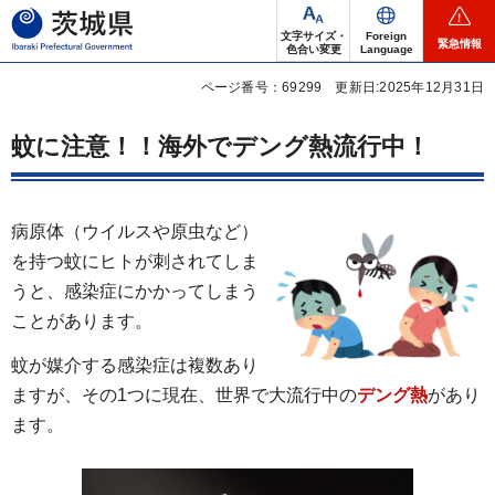
茨城県
文字サイズ・
Foreign
緊急情報
色合い変更
Language
ページ番号：69299
更新日:2025年12月31日
蚊に注意！！海外でデング熱流行中！
病原体（ウイルスや原虫など）
を持つ蚊にヒトが刺されてしま
うと、感染症にかかってしまう
ことがあります。
蚊が媒介する感染症は複数あり
ますが、その1つに現在、世界で大流行中の
デング熱
があり
ます。