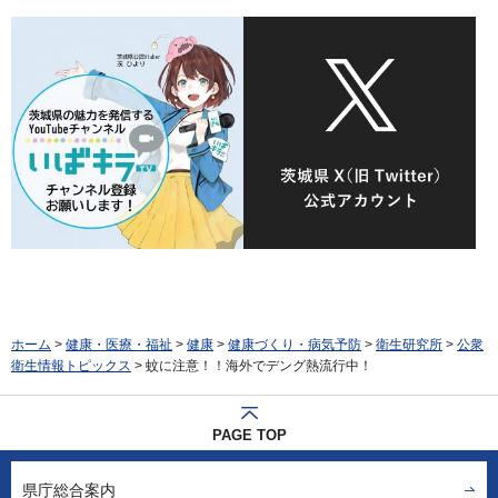
ホーム
>
健康・医療・福祉
>
健康
>
健康づくり・病気予防
>
衛生研究所
>
公衆
衛生情報トピックス
> 蚊に注意！！海外でデング熱流行中！
PAGE TOP
県庁総合案内