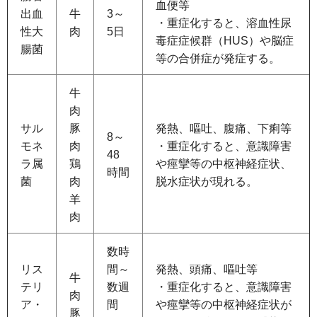
血便等
出血
牛
3～
・重症化すると、溶血性尿
性大
肉
5日
毒症症候群（HUS）や脳症
腸菌
等の合併症が発症する。
牛
肉
サル
豚
発熱、嘔吐、腹痛、下痢等
8～
モネ
肉
・重症化すると、意識障害
48
ラ属
鶏
や痙攣等の中枢神経症状、
時間
菌
肉
脱水症状が現れる。
羊
肉
数時
リス
間～
発熱、頭痛、嘔吐等
牛
テリ
数週
・重症化すると、意識障害
肉
ア・
間
や痙攣等の中枢神経症状が
豚