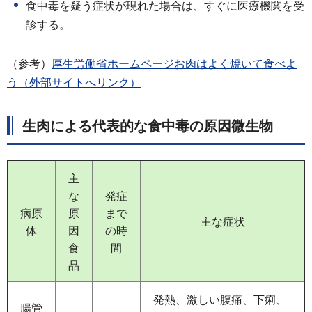
食中毒を疑う症状が現れた場合は、すぐに医療機関を受
診する。
（参考）
厚生労働省ホームページお肉はよく焼いて食べよ
う（外部サイトへリンク）
生肉による代表的な食中毒の原因微生物
主
な
発症
病原
原
まで
主な症状
体
因
の時
食
間
品
発熱、激しい腹痛、下痢、
腸管