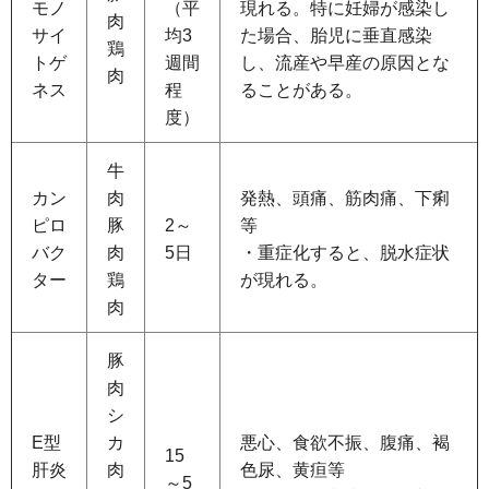
モノ
（平
現れる。特に妊婦が感染し
肉
サイ
均3
た場合、胎児に垂直感染
鶏
トゲ
週間
し、流産や早産の原因とな
肉
ネス
程
ることがある。
度）
牛
カン
肉
発熱、頭痛、筋肉痛、下痢
ピロ
豚
2～
等
バク
肉
5日
・重症化すると、脱水症状
ター
鶏
が現れる。
肉
豚
肉
シ
E型
カ
悪心、食欲不振、腹痛、褐
15
肝炎
肉
色尿、黄疸等
～5