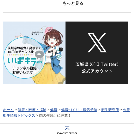
もっと見る
ホーム
>
健康・医療・福祉
>
健康
>
健康づくり・病気予防
>
衛生研究所
>
公衆
衛生情報トピックス
> 肉の生焼けに注意！