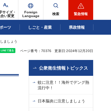
字サイズ・
Foreign
検索
緊急情報
色合い変更
Language
ポーツ
しごと・産業
県政情報
意しましょう
ページ番号：70376
更新日:2024年12月20日
公衆衛生情報トピックス
蚊に注意！！海外でデング熱
流行中！
日本脳炎に注意しましょう