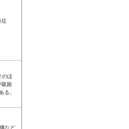
毒症
そのほ
呼吸困
ある。
腹痛など