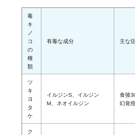
毒
キ
ノ
コ
有毒な成分
主な
の
種
類
ツ
キ
イルジンS、イルジン
食後
ヨ
M、ネオイルジン
幻覚
タ
ケ
ク