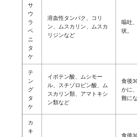
サ
ウ
溶血性タンパク、コリ
ラ
嘔吐
ン、ムスカリン、ムスカ
ベ
状。
リジンなど
ニ
タ
ケ
テ
イボテン酸、ムシモー
ン
食後
ル、スチゾロビン酸、ム
グ
かに
スカリン類、アマトキシ
タ
難に
ン類など
ケ
カ
キ
食後