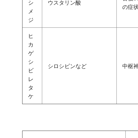
シ
ウスタリン酸
の症
メ
ジ
ヒ
カ
ゲ
シ
シロシビンなど
中枢
ビ
レ
タ
ケ